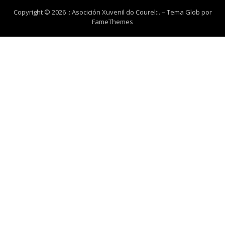
Copyright © 2026 .::Asocición Xuvenil do Courel::.
–
Tema Glob por
FameThemes