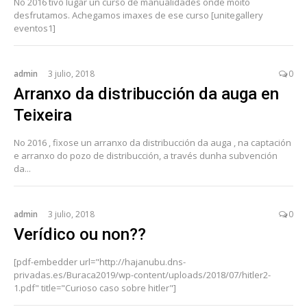
No 2016 tivo lugar un curso de manualidades onde moito
desfrutamos. Achegamos imaxes de ese curso [unitegallery
eventos1]
admin
3 julio, 2018
0
Arranxo da distribucción da auga en
Teixeira
No 2016 , fixose un arranxo da distribucción da auga , na captación
e arranxo do pozo de distribucción, a través dunha subvención
da...
admin
3 julio, 2018
0
Verídico ou non??
[pdf-embedder url="http://hajanubu.dns-
privadas.es/Buraca2019/wp-content/uploads/2018/07/hitler2-
1.pdf" title="Curioso caso sobre hitler"]