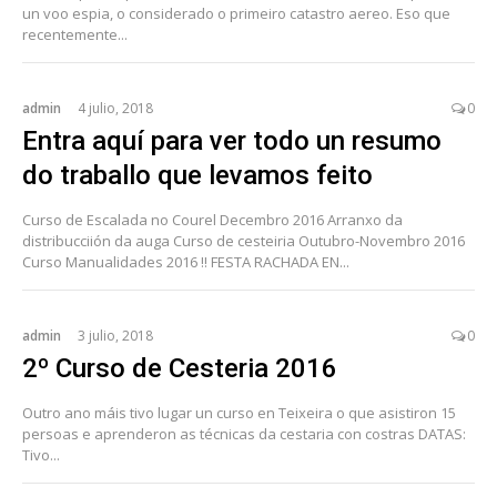
un voo espia, o considerado o primeiro catastro aereo. Eso que
recentemente...
admin
4 julio, 2018
0
Entra aquí para ver todo un resumo
do traballo que levamos feito
Curso de Escalada no Courel Decembro 2016 Arranxo da
distribucciión da auga Curso de cesteiria Outubro-Novembro 2016
Curso Manualidades 2016 !! FESTA RACHADA EN...
admin
3 julio, 2018
0
2º Curso de Cesteria 2016
Outro ano máis tivo lugar un curso en Teixeira o que asistiron 15
persoas e aprenderon as técnicas da cestaria con costras DATAS:
Tivo...