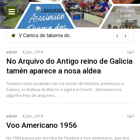
Saltar
al
contenido
V Cantos de taberna do Courel
admin
4 julio, 2018
0
No Arquivo do Antigo reino de Galicia
tamén aparece a nosa aldea
Teixeira como podedes ver na seción de historía, pertenceu a
Samos, os Balboa do Bierzo e agora ó Courel... Deixamosvos
algunha foto de arquivos...
admin
4 julio, 2018
0
Voo Americano 1956
No 1956 pasou por enrriba de Teixeira o Voo americano, que era