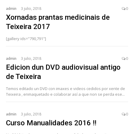
admin
3 julio, 2018
0
Xornadas prantas medicinais de
Teixeira 2017
[gallery ids="790,791"]
admin
3 julio, 2018
0
Edicion dun DVD audiovisual antigo
de Teixeira
Temos editado un DVD con imaxes e videos cedidos por xente de
Teixeira , enmaquetado e colaborar así a que non se perda ese...
admin
3 julio, 2018
0
Curso Manualidades 2016 !!