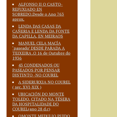
ALFONSO II O CASTO-
REFUXIADO EN
SOBREDO.Desde o Ano 763
aprox.
LENDA DAS CASAS DA
CAÑERIA E LENDA DA FONTE
DA CAPILLA, EN MEIRAOS
MANUEL CELA MACÍA
‘paseado’ DESDE PARADA A
TEIXEIRA .O 16 de Outubre do
1936
43 CONDENADOS OU
PASEADOS POR PENSAR
DISTINTO -NO COUREL
A SIDERURXIA NO COUREL
( sec. XVI-XIX )
UBICACIÓN DO MONTE
TOLEDO, CITADO NA TÉSERA
DA HOSPITALIDADE DO
COUREL(ano 28 d.c)
OMONTE MEDULIO PUIDO