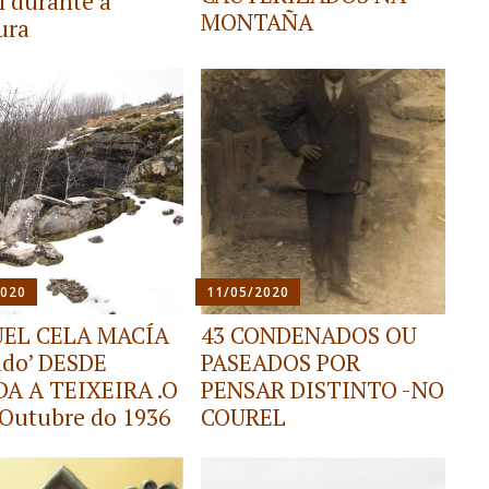
l durante a
MONTAÑA
ura
2020
11/05/2020
EL CELA MACÍA
43 CONDENADOS OU
ado’ DESDE
PASEADOS POR
A A TEIXEIRA .O
PENSAR DISTINTO -NO
 Outubre do 1936
COUREL