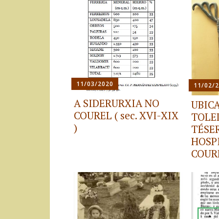
11/03/2020
11/02/
A SIDERURXIA NO
UBIC
COUREL ( sec. XVI-XIX
TOLE
)
TÉSE
HOSP
COURE