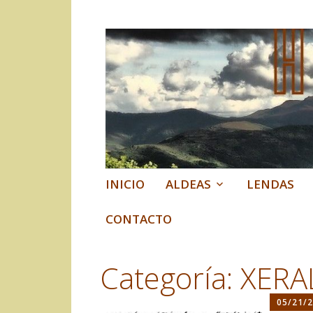
Historias do Co
Historia, lendas e contos d
Ir
INICIO
ALDEAS
LENDAS
al
contenido
CONTACTO
Categoría:
XERA
05/21/