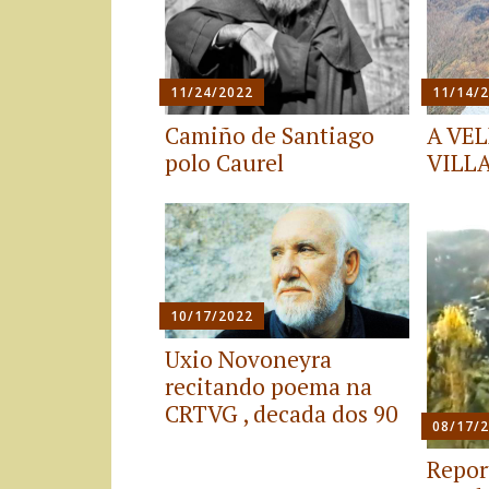
11/24/2022
11/14/
Camiño de Santiago
A VE
polo Caurel
VILLA
10/17/2022
Uxio Novoneyra
recitando poema na
CRTVG , decada dos 90
08/17/
Repor