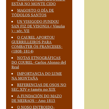
ESTAR NO MONTE CIDO
MAGOSTO O DÍA DE
TÓDOLOS SANTOS
UN VISIGODO FUNDOU
SAN FIZ DE VISONIA ( Visuña
) – séc. VII
O CAUREL APORTOU
GUERRILLEIROS PARA
COMBATER ÓS FRANCESES-
(1808-1814)
NOTAS ETNOGRÁFICAS
DO COUREL -Carlos Alonso del
Real
IMPORTANCIA DO LUME
NA MONTAÑA
REFERENCIAS DE OSOS NO
SEC. XIV e tamén no XIX
A FUNDACIÓN DO MAZO
DE MEIRAOS – Ano 1813
O NOSO ENTROIDO-