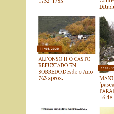
Coure
1752-1753
Ditad
11/06/2020
ALFONSO II O CASTO-
REFUXIADO EN
11/05/
SOBREDO.Desde o Ano
763 aprox.
MANU
‘pase
PARAD
16 de