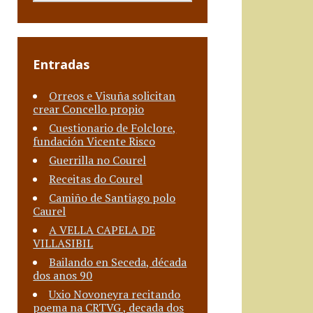
Entradas
Orreos e Visuña solicitan
crear Concello propio
Cuestionario de Folclore,
fundación Vicente Risco
Guerrilla no Courel
Receitas do Courel
Camiño de Santiago polo
Caurel
A VELLA CAPELA DE
VILLASIBIL
Bailando en Seceda, década
dos anos 90
Uxio Novoneyra recitando
poema na CRTVG , decada dos