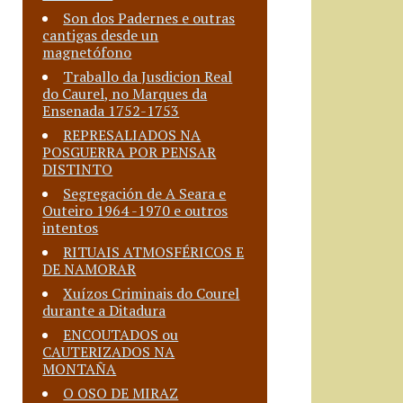
Son dos Padernes e outras
cantigas desde un
magnetófono
Traballo da Jusdicion Real
do Caurel, no Marques da
Ensenada 1752-1753
REPRESALIADOS NA
POSGUERRA POR PENSAR
DISTINTO
Segregación de A Seara e
Outeiro 1964 -1970 e outros
intentos
RITUAIS ATMOSFÉRICOS E
DE NAMORAR
Xuízos Criminais do Courel
durante a Ditadura
ENCOUTADOS ou
CAUTERIZADOS NA
MONTAÑA
O OSO DE MIRAZ