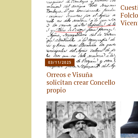
Cuest
Folcl
Vicen
03/11/2025
Orreos e Visuña
solicitan crear Concello
propio