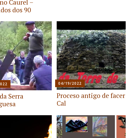
 no Caurel –
dos dos 90
04/19/2022
2022
Proceso antigo de facer
 da Serra
Cal
guesa