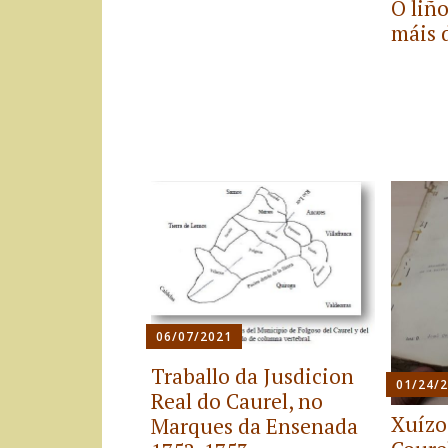
O liño
máis 
06/07/2021
Traballo da Jusdicion
01/24/
Real do Caurel, no
Xuízo
Marques da Ensenada