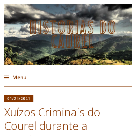
Historias do Courel
Historia, lendas e contos do Courel,
Caurel
Menu
Ir
al
01/24/2021
contenido
Xuízos Criminais do
Courel durante a