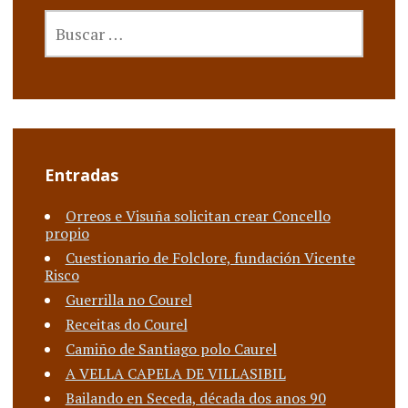
BUSCAR:
la
entrada
Entradas
Orreos e Visuña solicitan crear Concello
propio
Cuestionario de Folclore, fundación Vicente
Risco
Guerrilla no Courel
Receitas do Courel
Camiño de Santiago polo Caurel
A VELLA CAPELA DE VILLASIBIL
Bailando en Seceda, década dos anos 90