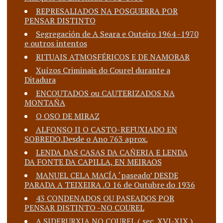
REPRESALIADOS NA POSGUERRA POR
PENSAR DISTINTO
Segregación de A Seara e Outeiro 1964 -1970
e outros intentos
RITUAIS ATMOSFÉRICOS E DE NAMORAR
Xuízos Criminais do Courel durante a
Ditadura
ENCOUTADOS ou CAUTERIZADOS NA
MONTAÑA
O OSO DE MIRAZ
ALFONSO II O CASTO-REFUXIADO EN
SOBREDO.Desde o Ano 763 aprox.
LENDA DAS CASAS DA CAÑERIA E LENDA
DA FONTE DA CAPILLA, EN MEIRAOS
MANUEL CELA MACÍA ‘paseado’ DESDE
PARADA A TEIXEIRA .O 16 de Outubre do 1936
43 CONDENADOS OU PASEADOS POR
PENSAR DISTINTO -NO COUREL
A SIDERURXIA NO COUREL ( sec. XVI-XIX )