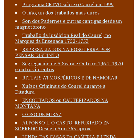
Programa CRTVG sobre o Caurel en 1999
O liño, un dos traballos máis duros
Son dos Padernes e outras cantigas desde un
magnetófono
Traballo da Jusdicion Real do Caurel, no
Marques da Ensenada 1752-1753
REPRESALIADOS NA POSGUERRA POR
PENSAR DISTINTO
Segregación de A Seara e Outeiro 1964 -1970
e outros intentos
RITUAIS ATMOSFÉRICOS E DE NAMORAR
Xuízos Criminais do Courel durante a
Ditadura
ENCOUTADOS ou CAUTERIZADOS NA
MONTAÑA
O OSO DE MIRAZ
ALFONSO II O CASTO-REFUXIADO EN
SOBREDO.Desde o Ano 763 aprox.
LENDA DAS CASAS DA CAÑERIA E LENDA