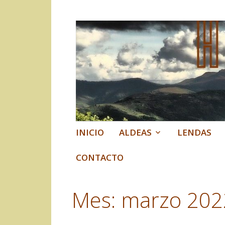
Historias do Co
Historia, lendas e contos d
Ir
INICIO
ALDEAS
LENDAS
al
contenido
CONTACTO
Mes:
marzo 202