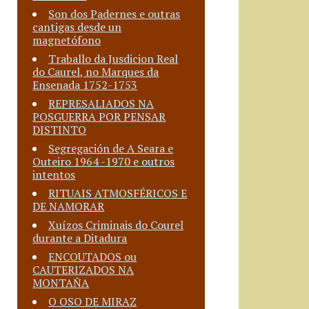
Son dos Padernes e outras
cantigas desde un
magnetófono
Traballo da Jusdicion Real
do Caurel, no Marques da
Ensenada 1752-1753
REPRESALIADOS NA
POSGUERRA POR PENSAR
DISTINTO
Segregación de A Seara e
Outeiro 1964 -1970 e outros
intentos
RITUAIS ATMOSFÉRICOS E
DE NAMORAR
Xuízos Criminais do Courel
durante a Ditadura
ENCOUTADOS ou
CAUTERIZADOS NA
MONTAÑA
O OSO DE MIRAZ