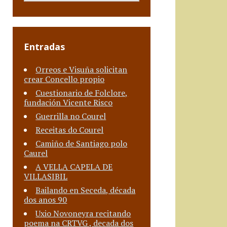
Entradas
Orreos e Visuña solicitan
crear Concello propio
Cuestionario de Folclore,
fundación Vicente Risco
Guerrilla no Courel
Receitas do Courel
Camiño de Santiago polo
Caurel
A VELLA CAPELA DE
VILLASIBIL
Bailando en Seceda, década
dos anos 90
Uxio Novoneyra recitando
poema na CRTVG , decada dos