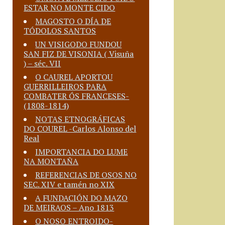
ESTAR NO MONTE CIDO
MAGOSTO O DÍA DE
TÓDOLOS SANTOS
UN VISIGODO FUNDOU
SAN FIZ DE VISONIA ( Visuña
) – séc. VII
O CAUREL APORTOU
GUERRILLEIROS PARA
COMBATER ÓS FRANCESES-
(1808-1814)
NOTAS ETNOGRÁFICAS
DO COUREL -Carlos Alonso del
Real
IMPORTANCIA DO LUME
NA MONTAÑA
REFERENCIAS DE OSOS NO
SEC. XIV e tamén no XIX
A FUNDACIÓN DO MAZO
DE MEIRAOS – Ano 1813
O NOSO ENTROIDO-