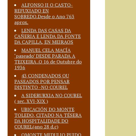
ALFONSO II O CASTO-
REFUXIADO EN
SOBREDO.Desde o Ano 763
aprox.
LENDA DAS CASAS DA
CAÑERIA E LENDA DA FONTE
DA CAPILLA, EN MEIRAOS
MANUEL CELA MACÍA
‘paseado’ DESDE PARADA A
TEIXEIRA .O 16 de Outubre do
1936
43 CONDENADOS OU
PASEADOS POR PENSAR
DISTINTO -NO COUREL
A SIDERURXIA NO COUREL
( sec. XVI-XIX )
UBICACIÓN DO MONTE
TOLEDO, CITADO NA TÉSERA
DA HOSPITALIDADE DO
COUREL(ano 28 d.c)
OMONTE MEDULIO PUIDO