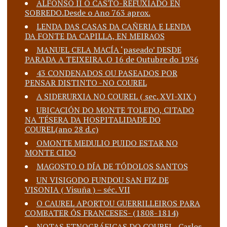
ALFONSO II O CASTO-REFUXIADO EN
SOBREDO.Desde o Ano 763 aprox.
LENDA DAS CASAS DA CAÑERIA E LENDA
DA FONTE DA CAPILLA, EN MEIRAOS
MANUEL CELA MACÍA ‘paseado’ DESDE
PARADA A TEIXEIRA .O 16 de Outubre do 1936
43 CONDENADOS OU PASEADOS POR
PENSAR DISTINTO -NO COUREL
A SIDERURXIA NO COUREL ( sec. XVI-XIX )
UBICACIÓN DO MONTE TOLEDO, CITADO
NA TÉSERA DA HOSPITALIDADE DO
COUREL(ano 28 d.c)
OMONTE MEDULIO PUIDO ESTAR NO
MONTE CIDO
MAGOSTO O DÍA DE TÓDOLOS SANTOS
UN VISIGODO FUNDOU SAN FIZ DE
VISONIA ( Visuña ) – séc. VII
O CAUREL APORTOU GUERRILLEIROS PARA
COMBATER ÓS FRANCESES- (1808-1814)
NOTAS ETNOGRÁFICAS DO COUREL -Carlos