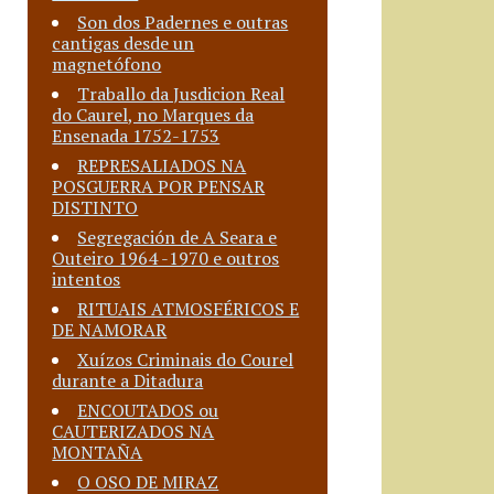
Son dos Padernes e outras
cantigas desde un
magnetófono
Traballo da Jusdicion Real
do Caurel, no Marques da
Ensenada 1752-1753
REPRESALIADOS NA
POSGUERRA POR PENSAR
DISTINTO
Segregación de A Seara e
Outeiro 1964 -1970 e outros
intentos
RITUAIS ATMOSFÉRICOS E
DE NAMORAR
Xuízos Criminais do Courel
durante a Ditadura
ENCOUTADOS ou
CAUTERIZADOS NA
MONTAÑA
O OSO DE MIRAZ