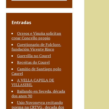
Entradas
Orreos e Visuña solicitan
crear Concello propio
Cuestionario de Folclore,
fundación Vicente Risco
Guerrilla no Courel
Receitas do Courel
Camiño de Santiago polo
Caurel
A VELLA CAPELA DE
VILLASIBIL
Bailando en Seceda, década
dos anos 90
Uxio Novoneyra recitando
poema na CRTVG , decada dos