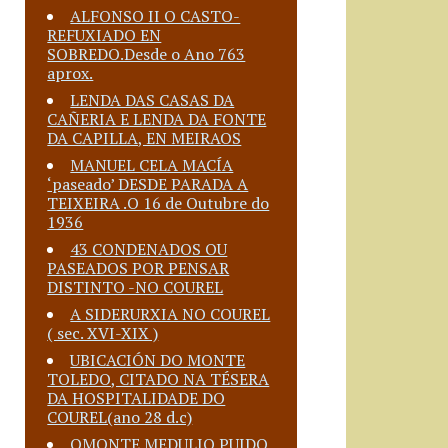
ALFONSO II O CASTO-
REFUXIADO EN
SOBREDO.Desde o Ano 763
aprox.
LENDA DAS CASAS DA
CAÑERIA E LENDA DA FONTE
DA CAPILLA, EN MEIRAOS
MANUEL CELA MACÍA
‘paseado’ DESDE PARADA A
TEIXEIRA .O 16 de Outubre do
1936
43 CONDENADOS OU
PASEADOS POR PENSAR
DISTINTO -NO COUREL
A SIDERURXIA NO COUREL
( sec. XVI-XIX )
UBICACIÓN DO MONTE
TOLEDO, CITADO NA TÉSERA
DA HOSPITALIDADE DO
COUREL(ano 28 d.c)
OMONTE MEDULIO PUIDO