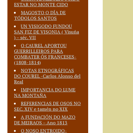
ESTAR NO MONTE CIDO
MAGOSTO O DÍA DE
TÓDOLOS SANTOS
UN VISIGODO FUNDOU
SAN FIZ DE VISONIA ( Visuña
) – séc. VII
O CAUREL APORTOU
GUERRILLEIROS PARA
COMBATER ÓS FRANCESES-
(1808-1814)
NOTAS ETNOGRÁFICAS
DO COUREL -Carlos Alonso del
Real
IMPORTANCIA DO LUME
NA MONTAÑA
REFERENCIAS DE OSOS NO
SEC. XIV e tamén no XIX
A FUNDACIÓN DO MAZO
DE MEIRAOS – Ano 1813
O NOSO ENTROIDO-