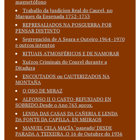
magnetófono
Traballo da Jusdicion Real do Caurel, no
Marques da Ensenada 1752-1753
REPRESALIADOS NA POSGUERRA POR
PENSAR DISTINTO
Segregación de A Seara e Outeiro 1964 -1970
e outros intentos
RITUAIS ATMOSFÉRICOS E DE NAMORAR
Xuízos Criminais do Courel durante a
Ditadura
ENCOUTADOS ou CAUTERIZADOS NA
MONTAÑA
O OSO DE MIRAZ
ALFONSO II O CASTO-REFUXIADO EN
SOBREDO.Desde o Ano 763 aprox.
LENDA DAS CASAS DA CAÑERIA E LENDA
DA FONTE DA CAPILLA, EN MEIRAOS
MANUEL CELA MACÍA ‘paseado’ DESDE
PARADA A TEIXEIRA .O 16 de Outubre do 1936