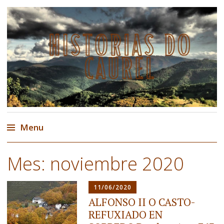
Historias do Courel
Historia, lendas e contos do Courel,
Caurel
Menu
Ir
Mes:
noviembre 2020
al
contenido
11/06/2020
ALFONSO II O CASTO-
REFUXIADO EN