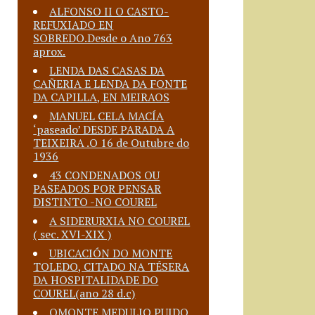
ALFONSO II O CASTO-
REFUXIADO EN
SOBREDO.Desde o Ano 763
aprox.
LENDA DAS CASAS DA
CAÑERIA E LENDA DA FONTE
DA CAPILLA, EN MEIRAOS
MANUEL CELA MACÍA
‘paseado’ DESDE PARADA A
TEIXEIRA .O 16 de Outubre do
1936
43 CONDENADOS OU
PASEADOS POR PENSAR
DISTINTO -NO COUREL
A SIDERURXIA NO COUREL
( sec. XVI-XIX )
UBICACIÓN DO MONTE
TOLEDO, CITADO NA TÉSERA
DA HOSPITALIDADE DO
COUREL(ano 28 d.c)
OMONTE MEDULIO PUIDO