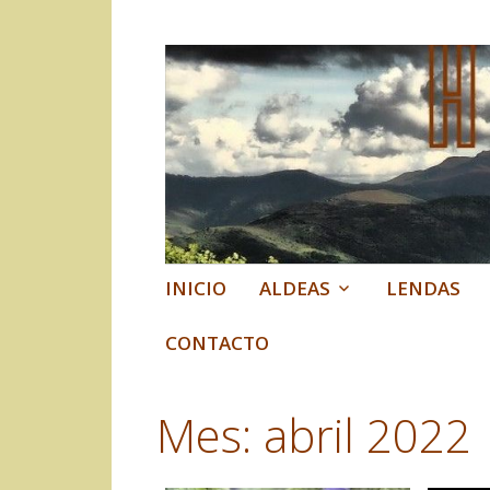
Historias do Co
Historia, lendas e contos d
Ir
INICIO
ALDEAS
LENDAS
al
contenido
CONTACTO
Mes:
abril 2022