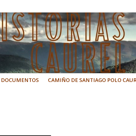
urel
o Courel, Caurel
DOCUMENTOS
CAMIÑO DE SANTIAGO POLO CAU