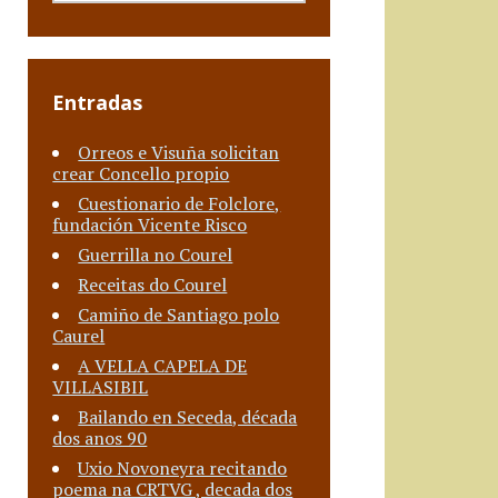
Entradas
Orreos e Visuña solicitan
crear Concello propio
Cuestionario de Folclore,
fundación Vicente Risco
Guerrilla no Courel
Receitas do Courel
Camiño de Santiago polo
Caurel
A VELLA CAPELA DE
VILLASIBIL
Bailando en Seceda, década
dos anos 90
Uxio Novoneyra recitando
poema na CRTVG , decada dos