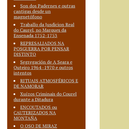
Son dos Padernes e outras
cantigas desde un
magnetófono
Traballo da Jusdicion Real
do Caurel, no Marques da
Ensenada 1752-1753
REPRESALIADOS NA
POSGUERRA POR PENSAR
DISTINTO
Segregación de A Seara e
Outeiro 1964 -1970 e outros
intentos
RITUAIS ATMOSFÉRICOS E
DE NAMORAR
Xuízos Criminais do Courel
durante a Ditadura
ENCOUTADOS ou
CAUTERIZADOS NA
MONTAÑA
O OSO DE MIRAZ