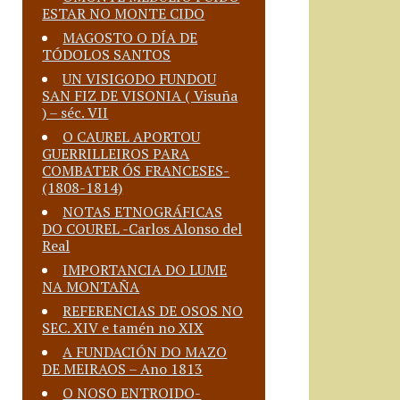
ESTAR NO MONTE CIDO
MAGOSTO O DÍA DE
TÓDOLOS SANTOS
UN VISIGODO FUNDOU
SAN FIZ DE VISONIA ( Visuña
) – séc. VII
O CAUREL APORTOU
GUERRILLEIROS PARA
COMBATER ÓS FRANCESES-
(1808-1814)
NOTAS ETNOGRÁFICAS
DO COUREL -Carlos Alonso del
Real
IMPORTANCIA DO LUME
NA MONTAÑA
REFERENCIAS DE OSOS NO
SEC. XIV e tamén no XIX
A FUNDACIÓN DO MAZO
DE MEIRAOS – Ano 1813
O NOSO ENTROIDO-