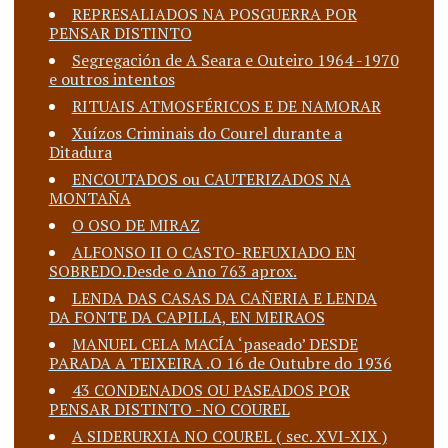
REPRESALIADOS NA POSGUERRA POR
PENSAR DISTINTO
Segregación de A Seara e Outeiro 1964 -1970
e outros intentos
RITUAIS ATMOSFÉRICOS E DE NAMORAR
Xuízos Criminais do Courel durante a
Ditadura
ENCOUTADOS ou CAUTERIZADOS NA
MONTAÑA
O OSO DE MIRAZ
ALFONSO II O CASTO-REFUXIADO EN
SOBREDO.Desde o Ano 763 aprox.
LENDA DAS CASAS DA CAÑERIA E LENDA
DA FONTE DA CAPILLA, EN MEIRAOS
MANUEL CELA MACÍA ‘paseado’ DESDE
PARADA A TEIXEIRA .O 16 de Outubre do 1936
43 CONDENADOS OU PASEADOS POR
PENSAR DISTINTO -NO COUREL
A SIDERURXIA NO COUREL ( sec. XVI-XIX )