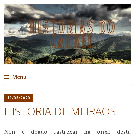
Historias do Courel
Historia, lendas e contos do Courel,
Caurel
Menu
Ir
al
10/06/2020
contenido
HISTORIA DE MEIRAOS
Non é doado rastrexar na orixe desta